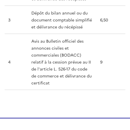
Dépôt du bilan annuel ou du
3
document comptable simplifié
6,50
et délivrance du récépissé
Avis au Bulletin officiel des
annonces civiles et
commerciales (BODACC)
4
relatif à la cession prévue au II
9
de l'article L. 526-17 du code
de commerce et délivrance du
certificat