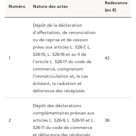
Redevance
Numéro
Nature des actes
(en €)
Dépôt de la déclaration
d'affectation, de renonciation
ou de reprise et de cession
prévu aux articles L. 526-7, L.
526-15, L. 526-16 et au II de
1
42
l'article L. 526-17 du code de
commerce, comprenant
l'immatriculation et, le cas
échéant, la radiation et
délivrance des récépissés
Dépôt des déclarations
complémentaires prévues aux
2
articles L. 526-9, L. 526-10 et L.
36
526-11 du code de commerce
et délivrance des récépissés