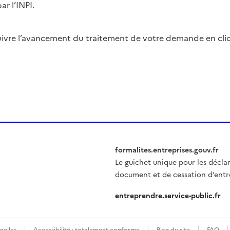
r l’INPI.
 suivre l’avancement du traitement de votre demande en cl
formalites.entreprises.gouv.fr
Le guichet unique pour les décla
document et de cessation d’entr
entreprendre.service-public.fr
nelles
Accessibilité : totalement conforme
Plan du site
FAQ